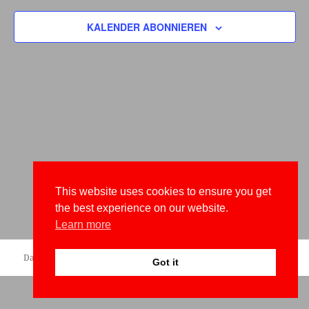
Navigation
KALENDER ABONNIEREN
This website uses cookies to ensure you get
the best experience on our website.
Learn more
Datenschutzerklärung
Stolz präsentiert von WordPress
Got it