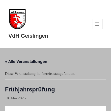
MENÜ
UND
VdH Geislingen
WIDGETS
« Alle Veranstaltungen
Diese Veranstaltung hat bereits stattgefunden.
Frühjahrsprüfung
10. Mai 2025