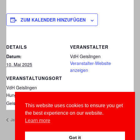
ZUM KALENDER HINZUFÜGEN
DETAILS
VERANSTALTER
Datum:
VdH Geislingen
Veranstalter-Website
10. Mai 2025
anzeigen
VERANSTALTUNGSORT
VdH Geislingen
Hungerberg
Geislingen an der Steige
,
Deutschland
This website uses cookies to ensure you get
the best experience on our website.
Jahreshauptversammlung 2025
Herbstprüfung
Learn more
Got it