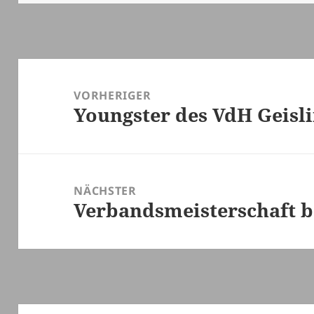
Beitragsnavigation
VORHERIGER
Youngster des VdH Geisl
Vorheriger
Beitrag:
NÄCHSTER
Verbandsmeisterschaft b
Nächster
Beitrag: