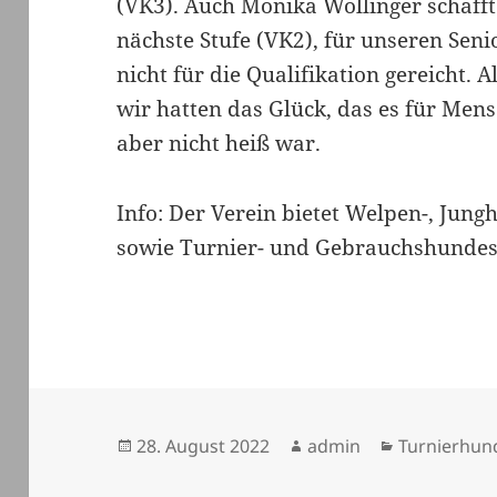
(VK3). Auch Monika Wollinger schaffte
nächste Stufe (VK2), für unseren Sen
nicht für die Qualifikation gereicht. A
wir hatten das Glück, das es für M
aber nicht heiß war.
Info: Der Verein bietet Welpen-, Jun
sowie Turnier- und Gebrauchshundes
Veröffentlicht
Autor
Kategorien
28. August 2022
admin
Turnierhun
am