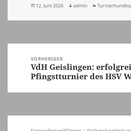
Veröffentlicht
Autor
Kategorien
12. Juni 2026
admin
Turnierhundes
am
Beitragsnavigation
VORHERIGER
VdH Geislingen: erfolgre
Vorheriger
Pfingstturnier des HSV 
Beitrag:
Datenschutzerklärung
Stolz präsentiert 