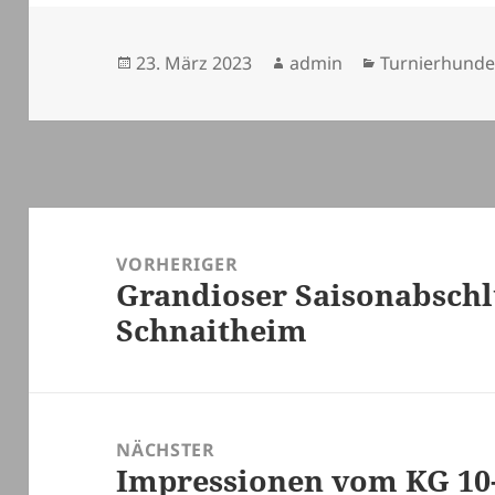
Veröffentlicht
Autor
Kategorien
23. März 2023
admin
Turnierhunde
am
Beitragsnavigation
VORHERIGER
Grandioser Saisonabsch
Vorheriger
Schnaitheim
Beitrag:
NÄCHSTER
Impressionen vom KG 10
Nächster