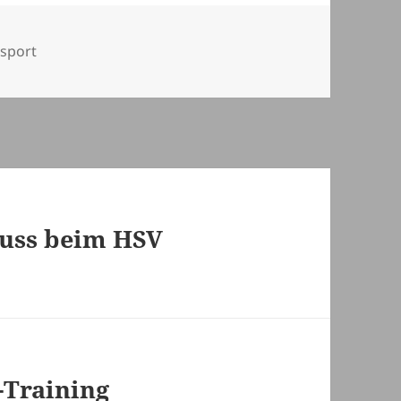
sport
luss beim HSV
-Training