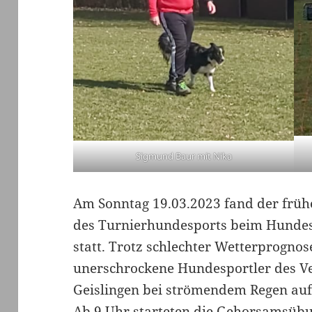
Sigmund Baur mit Nika
Am Sonntag 19.03.2023 fand der frühe
des Turnierhundesports beim Hunde
statt. Trotz schlechter Wetterprognos
unerschrockene Hundesportler des V
Geislingen bei strömendem Regen au
Ab 9 Uhr starteten die Gehorsamsüb