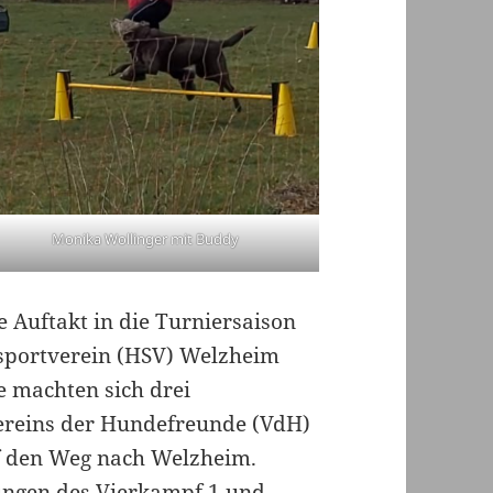
Monika Wollinger mit Buddy
 Auftakt in die Turniersaison
sportverein (HSV) Welzheim
e machten sich drei
ereins der Hundefreunde (VdH)
f den Weg nach Welzheim.
ungen des Vierkampf 1 und